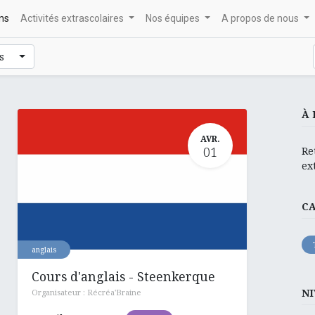
ons
Activités extrascolaires
Nos équipes
A propos de nous
is
À 
AVR.
01
Re
ex
C
anglais
Cours d'anglais - Steenkerque
NI
Organisateur :
Récréa'Braine