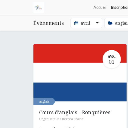
Accueil
Inscripti
Événements
avril
angla
AVR.
01
anglais
Cours d'anglais - Ronquières
Organisateur :
Récréa'Braine