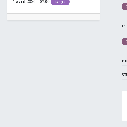
1 avril 2026
-
07:00
Langue
É
P
SU