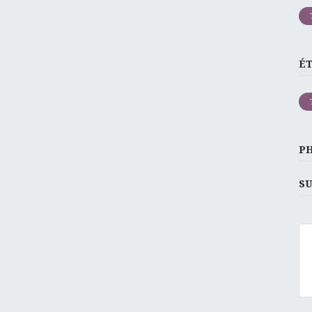
É
P
SU