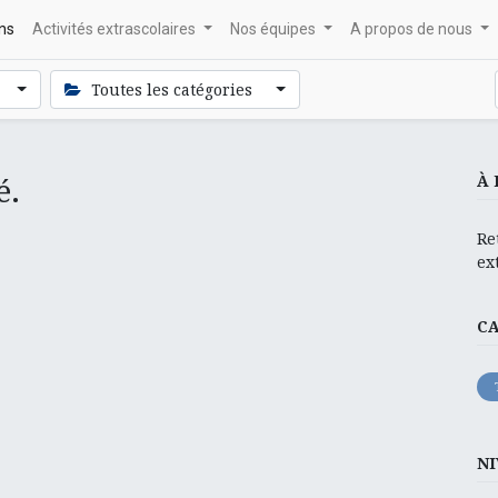
ons
Activités extrascolaires
Nos équipes
A propos de nous
Toutes les catégories
é.
À 
Re
ex
C
NI