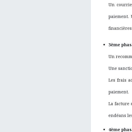
Un courrie
paiement. 
financières
3ème phase
Un recomma
Une sanctio
Les frais 
paiement.
La facture 
endéans les
4ème phas