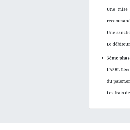
Une mise 
recommand
Une sanctio
Le débiteur
5ème phase
L'ASBL Réc
du paiement
Les frais d