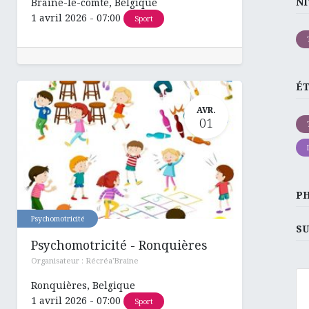
NI
Braine-le-comte
,
Belgique
1 avril 2026
-
07:00
Sport
É
AVR.
01
P
Psychomotricité
SU
Psychomotricité - Ronquières
Organisateur :
Récréa'Braine
Ronquières
,
Belgique
1 avril 2026
-
07:00
Sport