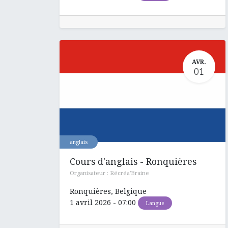
AVR.
01
anglais
Cours d'anglais - Ronquières
Organisateur :
Récréa'Braine
Ronquières
,
Belgique
1 avril 2026
-
07:00
Langue