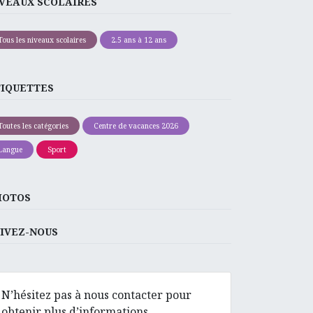
VEAUX SCOLAIRES
Tous les niveaux scolaires
2.5 ans à 12 ans
TIQUETTES
Toutes les catégories
Centre de vacances 2026
Langue
Sport
HOTOS
IVEZ-NOUS
N’hésitez pas à nous contacter pour
obtenir plus d’informations