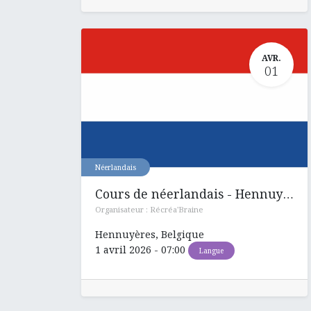
AVR.
01
Néerlandais
Cours de néerlandais - Hennuyères
Organisateur :
Récréa'Braine
Hennuyères
,
Belgique
1 avril 2026
-
07:00
Langue