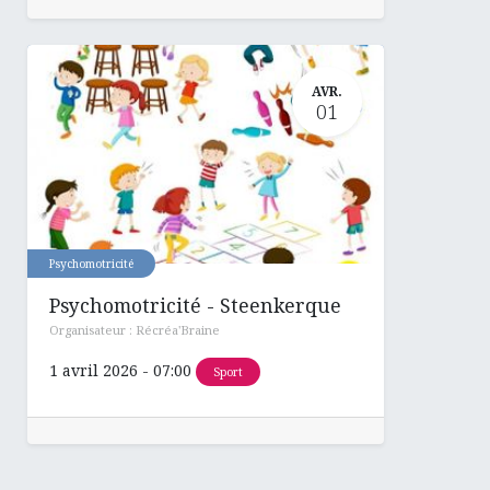
AVR.
01
Psychomotricité
Psychomotricité - Steenkerque
Organisateur :
Récréa'Braine
1 avril 2026
-
07:00
Sport