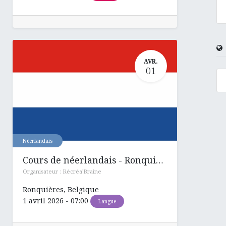
AVR.
01
Néerlandais
Cours de néerlandais - Ronquières
Organisateur :
Récréa'Braine
Ronquières
,
Belgique
1 avril 2026
-
07:00
Langue