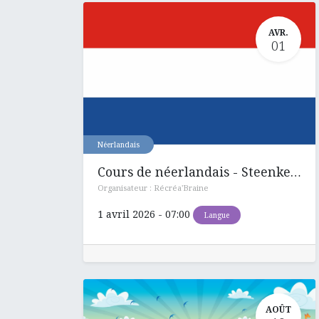
AVR.
01
Néerlandais
Cours de néerlandais - Steenkerque
Organisateur :
Récréa'Braine
1 avril 2026
-
07:00
Langue
AOÛT