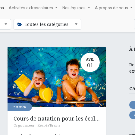
ons
Activités extrascolaires
Nos équipes
A propos de nous
Toutes les catégories
À 
AVR.
01
Re
ex
C
natation
Cours de natation pour les écoles : Hennuyères , Ronquières et Henripont
Organisateur :
Récréa'Braine