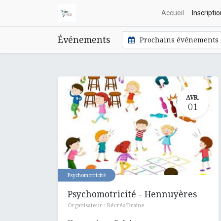
Accueil
Inscripti
Événements
Prochains événements
AVR.
01
Psychomotricité
Psychomotricité - Hennuyères
Organisateur :
Récréa'Braine