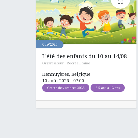
10
CdeV2026
L'été des enfants du 10 au 14/08
Organisateur :
Récréa'Braine
Hennuyères
,
Belgique
10 août 2026
-
07:00
Centre de vacances 2026
2.5 ans à 12 ans