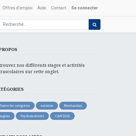
Offres d'emploi
Aide
Contact
Se connecter
PROPOS
trouvez nos différents stages et activités
trascolaires sur cette onglet.
ATÉGORIES
Toutes les catégories
natation
Néerlandais
anglais
Psychomotricité
CdeV2026