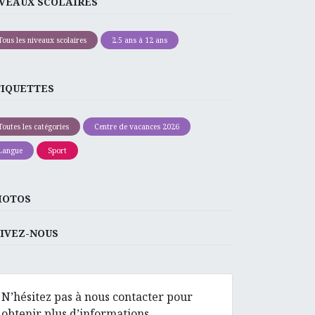
VEAUX SCOLAIRES
Tous les niveaux scolaires
2.5 ans à 12 ans
TIQUETTES
Toutes les catégories
Centre de vacances 2026
Langue
Sport
HOTOS
IVEZ-NOUS
N’hésitez pas à nous contacter pour
obtenir plus d’informations