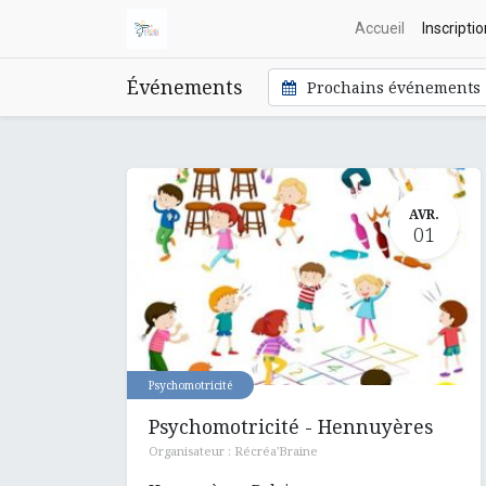
Accueil
Inscripti
Événements
Prochains événements
AVR.
01
Psychomotricité
Psychomotricité - Hennuyères
Organisateur :
Récréa'Braine