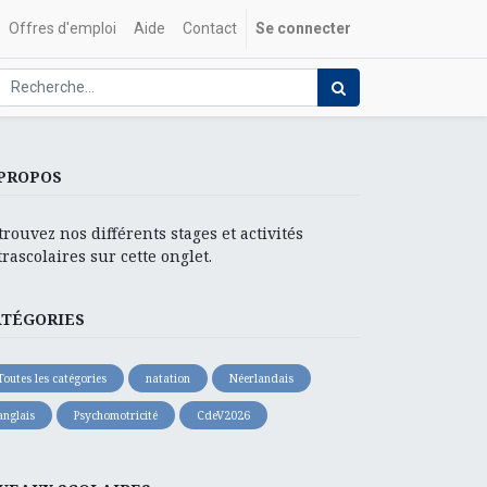
Offres d'emploi
Aide
Contact
Se connecter
PROPOS
trouvez nos différents stages et activités
trascolaires sur cette onglet.
ATÉGORIES
Toutes les catégories
natation
Néerlandais
anglais
Psychomotricité
CdeV2026