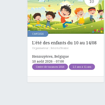
10
CdeV2026
L'été des enfants du 10 au 14/08
Organisateur :
Récréa'Braine
Hennuyères
,
Belgique
10 août 2026
-
07:00
Centre de vacances 2026
2.5 ans à 12 ans