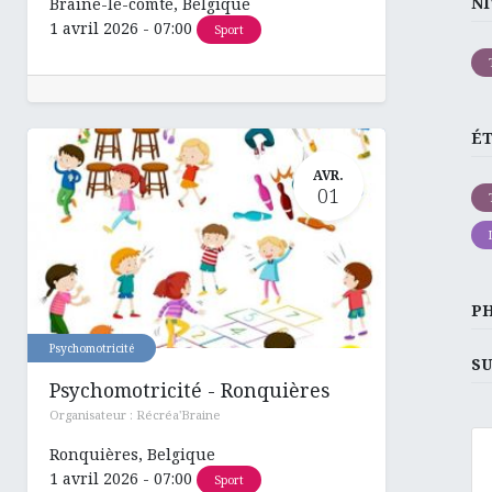
NI
Braine-le-comte
,
Belgique
1 avril 2026
-
07:00
Sport
É
AVR.
01
P
Psychomotricité
SU
Psychomotricité - Ronquières
Organisateur :
Récréa'Braine
Ronquières
,
Belgique
1 avril 2026
-
07:00
Sport