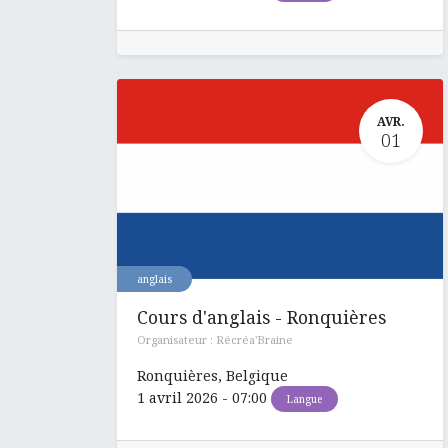
AVR.
01
anglais
Cours d'anglais - Ronquières
Organisateur :
Récréa'Braine
Ronquières
,
Belgique
1 avril 2026
-
07:00
Langue