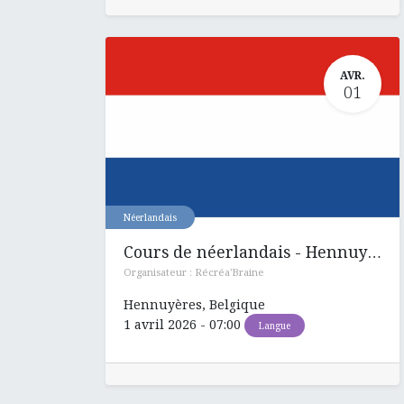
AVR.
01
Néerlandais
Cours de néerlandais - Hennuyères
Organisateur :
Récréa'Braine
Hennuyères
,
Belgique
1 avril 2026
-
07:00
Langue