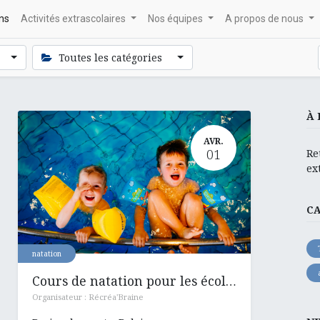
ons
Activités extrascolaires
Nos équipes
A propos de nous
Toutes les catégories
À 
AVR.
01
Re
ex
C
natation
Cours de natation pour les écoles : Hennuyères , Ronquières et Henripont
Organisateur :
Récréa'Braine