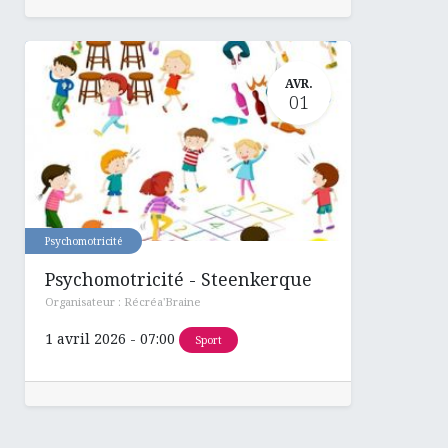
AVR.
01
Psychomotricité
Psychomotricité - Steenkerque
Organisateur :
Récréa'Braine
1 avril 2026
-
07:00
Sport