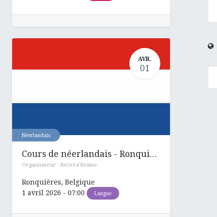
AVR.
01
Néerlandais
Cours de néerlandais - Ronquières
Organisateur :
Récréa'Braine
Ronquières
,
Belgique
1 avril 2026
-
07:00
Langue