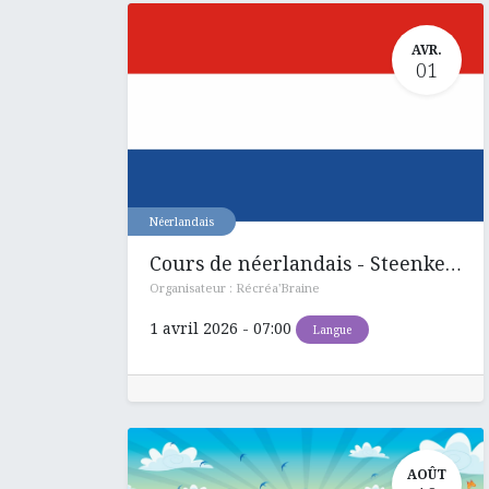
AVR.
01
Néerlandais
Cours de néerlandais - Steenkerque
Organisateur :
Récréa'Braine
1 avril 2026
-
07:00
Langue
AOÛT