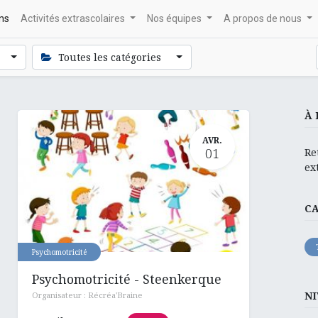
ons
Activités extrascolaires
Nos équipes
A propos de nous
Toutes les catégories
À 
AVR.
01
Re
ex
C
Psychomotricité
Psychomotricité - Steenkerque
NI
Organisateur :
Récréa'Braine