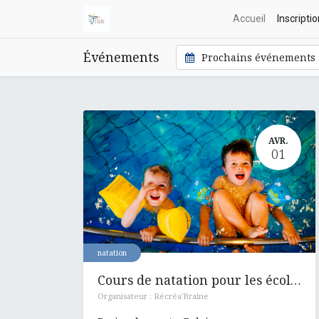
Accueil
Inscripti
Événements
Prochains événements
AVR.
01
natation
Cours de natation pour les écoles : Hennuyères , Ronquières et Henripont
Organisateur :
Récréa'Braine