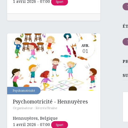
1 avril 2026
-
07:00
Sport
É
AVR.
01
P
SU
Psychomotricité
Psychomotricité - Hennuyères
Organisateur :
Récréa'Braine
Hennuyères
,
Belgique
1 avril 2026
-
07:00
Sport