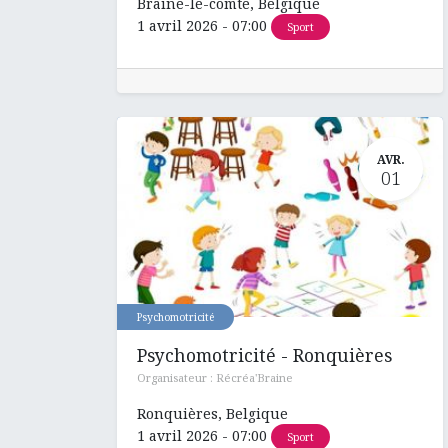
Braine-le-comte
,
Belgique
1 avril 2026
-
07:00
Sport
AVR.
01
Psychomotricité
Psychomotricité - Ronquières
Organisateur :
Récréa'Braine
Ronquières
,
Belgique
1 avril 2026
-
07:00
Sport