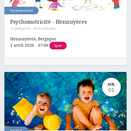
Psychomotricité
Psychomotricité - Hennuyères
Organisateur :
Récréa'Braine
Hennuyères
,
Belgique
1 avril 2026
-
07:00
Sport
AVR.
01
natation