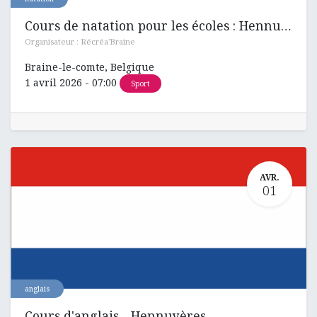
Cours de natation pour les écoles : Hennuyères , Ronquières et Henripont
Organisateur :
Récréa'Braine
Braine-le-comte
,
Belgique
1 avril 2026
-
07:00
Sport
AVR.
01
anglais
Cours d'anglais - Hennuyères