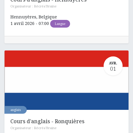
Organisateur :
Récréa'Braine
Hennuyères
,
Belgique
1 avril 2026
-
07:00
Langue
AVR.
01
anglais
Cours d'anglais - Ronquières
Organisateur :
Récréa'Braine