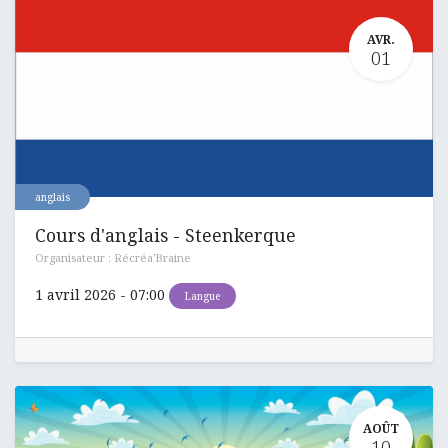
AVR.
01
anglais
Cours d'anglais - Steenkerque
Organisateur :
Récréa'Braine
1 avril 2026
-
07:00
Langue
AOÛT
10