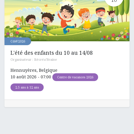
CdeV2026
L'été des enfants du 10 au 14/08
Organisateur :
Récréa'Braine
Hennuyères
,
Belgique
10 août 2026
-
07:00
Centre de vacances 2026
2.5 ans à 12 ans