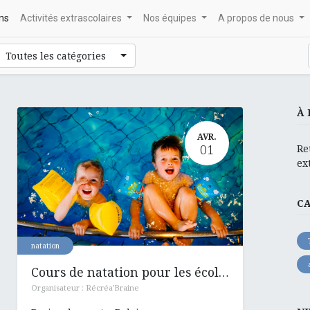
ons
Activités extrascolaires
Nos équipes
A propos de nous
Toutes les catégories
À 
AVR.
01
Re
ex
C
natation
Cours de natation pour les écoles : Hennuyères , Ronquières et Henripont
Organisateur :
Récréa'Braine