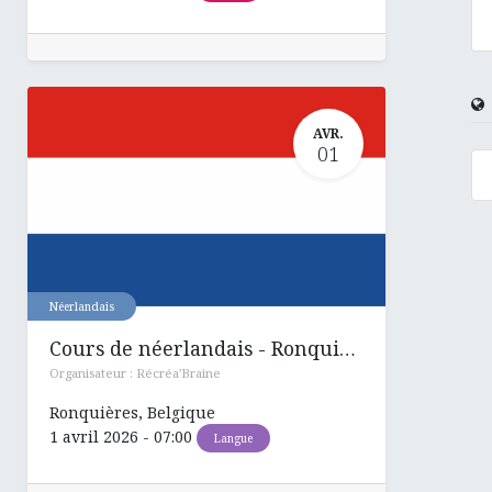
AVR.
01
Néerlandais
Cours de néerlandais - Ronquières
Organisateur :
Récréa'Braine
Ronquières
,
Belgique
1 avril 2026
-
07:00
Langue