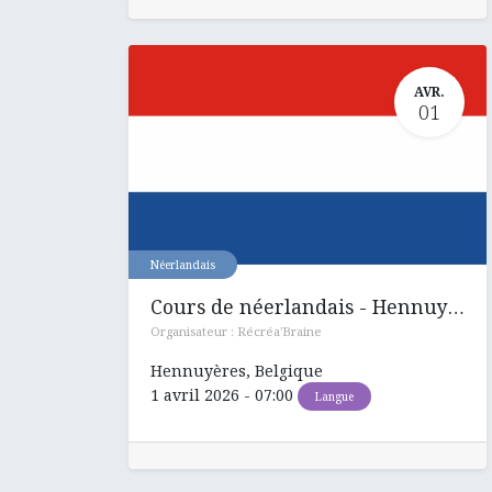
AVR.
01
Néerlandais
Cours de néerlandais - Hennuyères
Organisateur :
Récréa'Braine
Hennuyères
,
Belgique
1 avril 2026
-
07:00
Langue