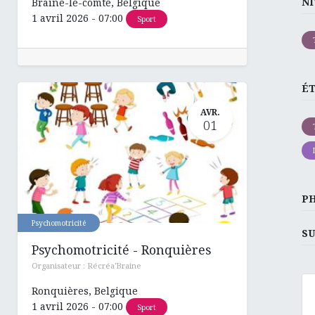
NI
Braine-le-comte
,
Belgique
1 avril 2026
-
07:00
Sport
É
AVR.
01
P
Psychomotricité
SU
Psychomotricité - Ronquières
Organisateur :
Récréa'Braine
Ronquières
,
Belgique
1 avril 2026
-
07:00
Sport