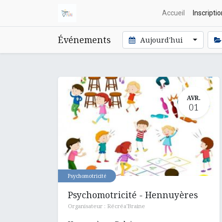
Accueil
Inscripti
Événements
Aujourd'hui
AVR.
01
Psychomotricité
Psychomotricité - Hennuyères
Organisateur :
Récréa'Braine