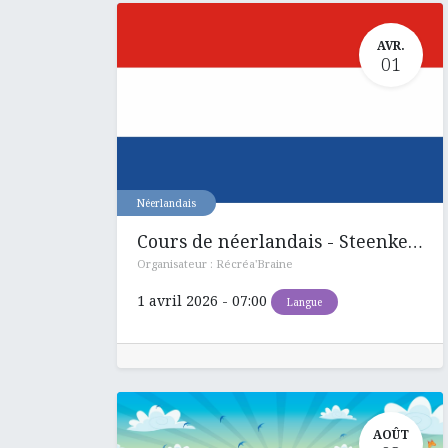
AVR.
01
Néerlandais
Cours de néerlandais - Steenkerque
Organisateur :
Récréa'Braine
1 avril 2026
-
07:00
Langue
AOÛT