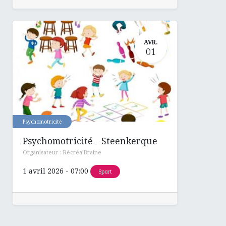
AVR.
01
Psychomotricité
Psychomotricité - Steenkerque
Organisateur :
Récréa'Braine
1 avril 2026
-
07:00
Sport