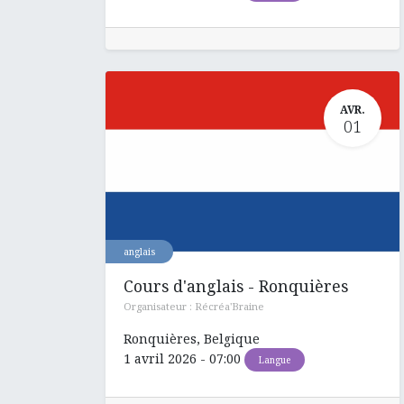
AVR.
01
anglais
Cours d'anglais - Ronquières
Organisateur :
Récréa'Braine
Ronquières
,
Belgique
1 avril 2026
-
07:00
Langue