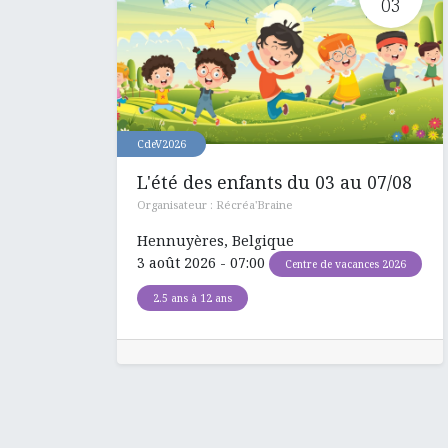
03
CdeV2026
L'été des enfants du 03 au 07/08
Organisateur :
Récréa'Braine
Hennuyères
,
Belgique
3 août 2026
-
07:00
Centre de vacances 2026
2.5 ans à 12 ans