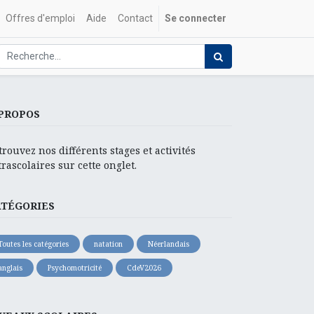
Offres d'emploi
Aide
Contact
Se connecter
PROPOS
trouvez nos différents stages et activités
trascolaires sur cette onglet.
ATÉGORIES
Toutes les catégories
natation
Néerlandais
anglais
Psychomotricité
CdeV2026