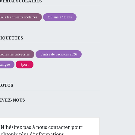
VEAUX SCOLAIRES
Tous les niveaux scolaires
2.5 ans à 12 ans
TIQUETTES
Toutes les catégories
Centre de vacances 2026
Langue
Sport
HOTOS
IVEZ-NOUS
N’hésitez pas à nous contacter pour
obtenir plus d’informations