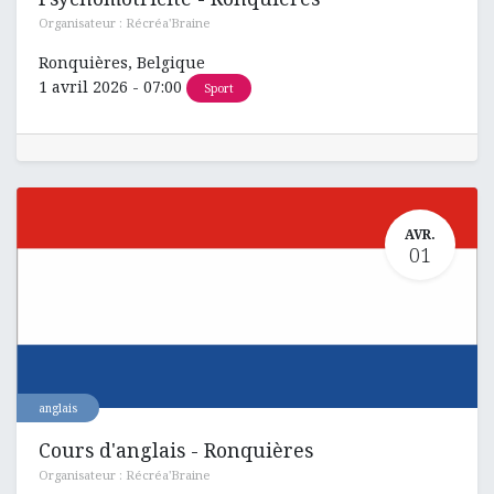
Organisateur :
Récréa'Braine
Ronquières
,
Belgique
1 avril 2026
-
07:00
Sport
AVR.
01
anglais
Cours d'anglais - Ronquières
Organisateur :
Récréa'Braine