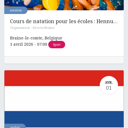
natation
Cours de natation pour les écoles : Hennuyères , Ronquières et Henripont
Organisateur :
Récréa'Braine
Braine-le-comte
,
Belgique
1 avril 2026
-
07:00
Sport
AVR.
01
anglais