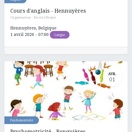
Cours d'anglais - Hennuyères
Organisateur :
Récréa'Braine
Hennuyères
,
Belgique
1 avril 2026
-
07:00
Langue
AVR.
01
Psychomotricité
Psychomotricité - Ronquières