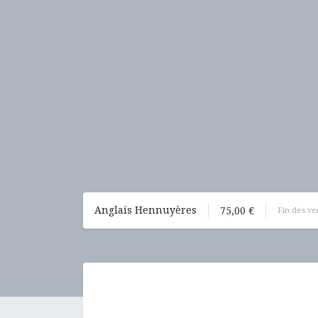
Anglais Hennuyères
75,00
€
Fin des ve