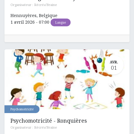
Organisateur :
Récréa'Braine
Hennuyères
,
Belgique
1 avril 2026
-
07:00
Langue
AVR.
01
Psychomotricité
Psychomotricité - Ronquières
Organisateur :
Récréa'Braine