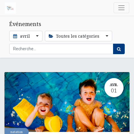
Événements
avril
Toutes les catégories
AVR.
01
natation