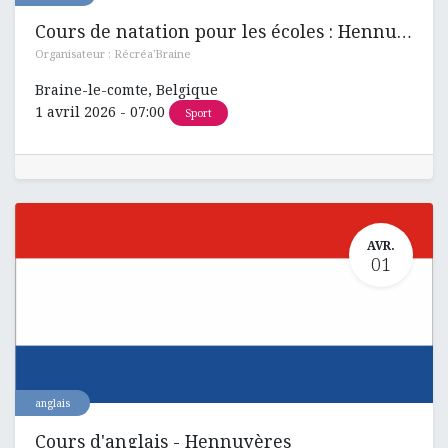
Cours de natation pour les écoles : Hennuyères , Ronquières et Henripont
Organisateur :
Récréa'Braine
Braine-le-comte
,
Belgique
1 avril 2026
-
07:00
Sport
AVR.
01
anglais
Cours d'anglais - Hennuyères