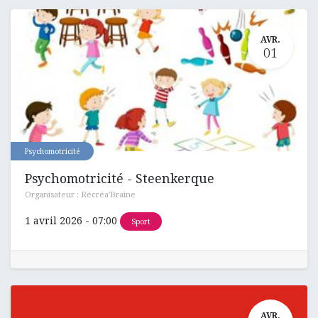
AVR.
01
Psychomotricité
Psychomotricité - Steenkerque
Organisateur :
Récréa'Braine
1 avril 2026
-
07:00
Sport
AVR.