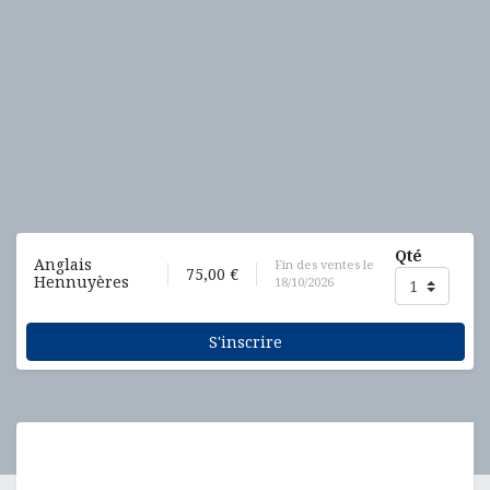
Qté
Anglais
Fin des ventes le
75,00
€
Hennuyères
18/10/2026
S'inscrire