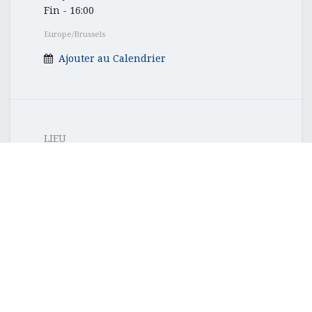
Fin -
16:00
Europe/Brussels
Ajouter au Calendrier
LIEU
Ecole communale de
Steenkerque
Belgique
067647842
rsh@ecoles.7090.be
Localisation