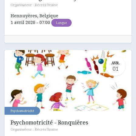
Organisateur :
Récréa'Braine
Hennuyères
,
Belgique
1 avril 2026
-
07:00
Langue
AVR.
01
Psychomotricité
Psychomotricité - Ronquières
Organisateur :
Récréa'Braine