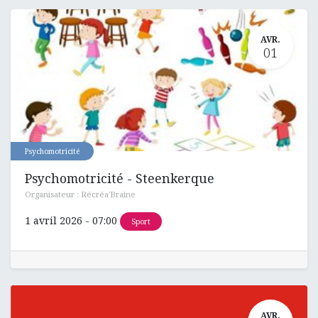
AVR.
01
Psychomotricité
Psychomotricité - Steenkerque
Organisateur :
Récréa'Braine
1 avril 2026
-
07:00
Sport
AVR.