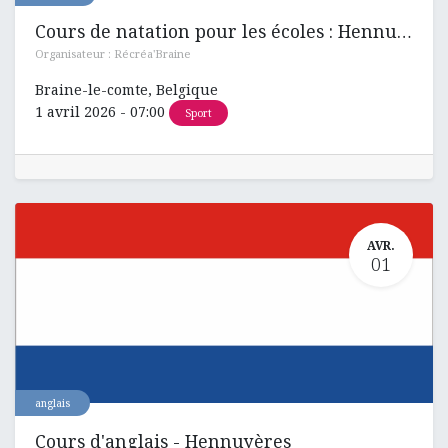
Cours de natation pour les écoles : Hennuyères , Ronquières et Henripont
Organisateur :
Récréa'Braine
Braine-le-comte
,
Belgique
1 avril 2026
-
07:00
Sport
AVR.
01
anglais
Cours d'anglais - Hennuyères