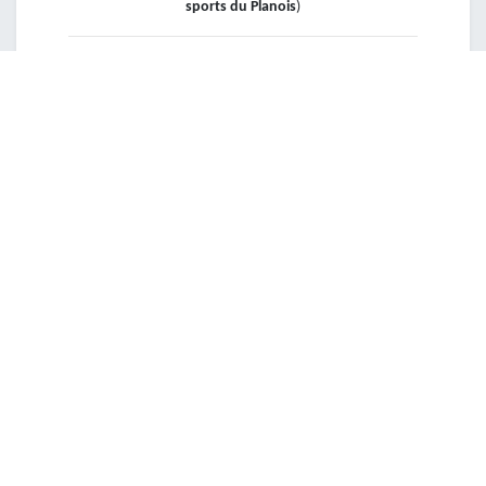
sports du Planois
)
📞
Besoin d’aide ?
📱
0490 11 23 75
📧
info.recreabraine@7090.be
DATE ET HEURE
lundi
13 juillet 2026
Démarrer -
07:00
vendredi
17 juillet 2026