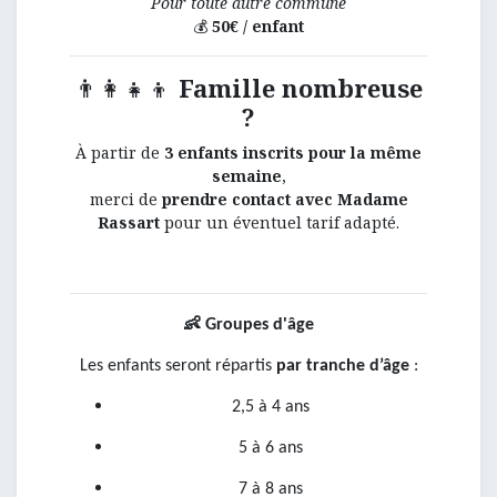
Pour toute autre commune
💰
50€ / enfant
👨‍👩‍👧‍👦
Famille nombreuse
?
À partir de
3 enfants inscrits pour la même
semaine
,
merci de
prendre contact avec Madame
Rassart
pour un éventuel tarif adapté.
👶
Groupes d'âge
Les enfants seront répartis
par tranche d’âge
:
2,5 à 4 ans
5 à 6 ans
7 à 8 ans