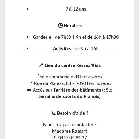
9 à 12 ans
🕒
Horaires
Garderie
: de 7h30 à 9h et de 16h à 17h30
Activités
: de 9h à 16h
📍
Lieu du centre Récréa'Kids
École communale d’Hennuyères
📍
Rue du Planois, 83 – 7090 Hennuyères
➡️
Accès par
l’arrière des bâtiments
(côté
terrains de sports du Planois
)
📞
Besoin d’aide ?
N’hésitez pas à contacter :
Madame Rassart
📱
0497 05 84 27