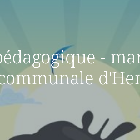
édagogique - mar
e communale d'He