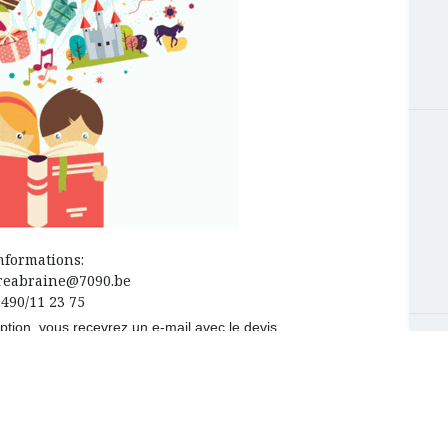
nformations:
creabraine@7090.be
0490/11 23 75
iption, vous recevrez un e-mail avec le devis.
BE39732060922519 (en précisant le n° du devis ).