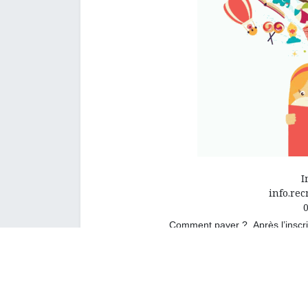
I
info.re
Comment payer ?
Après l’inscr
Le versement est à effectuer sur : 