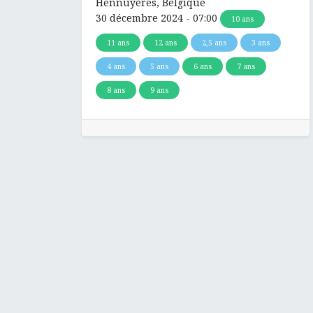
Hennuyères
,
Belgique
30 décembre 2024
-
07:00
10 ans
11 ans
12 ans
2,5 ans
3 ans
4 ans
5 ans
6 ans
7 ans
8 ans
9 ans