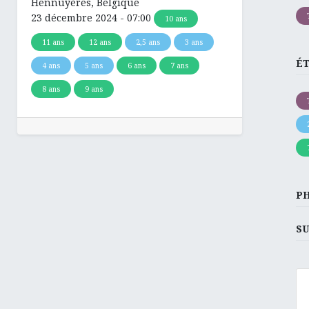
Hennuyères
,
Belgique
23 décembre 2024
-
07:00
10 ans
11 ans
12 ans
2,5 ans
3 ans
É
4 ans
5 ans
6 ans
7 ans
8 ans
9 ans
P
SU