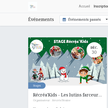
Accueil
Inscripti
Événements
Événements passés
DÉC.
30
Stages
Récréa'Kids - Les lutins farceurs découvrent l'hiver
Organisateur :
Récréa'Braine