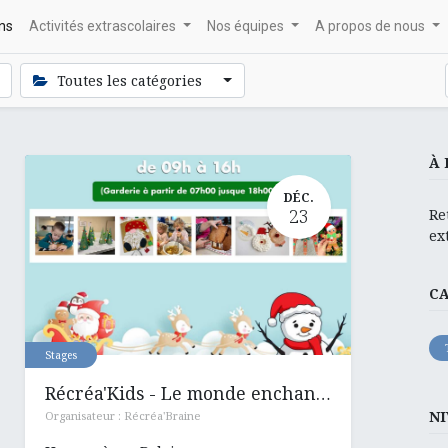
ons
Activités extrascolaires
Nos équipes
A propos de nous
Toutes les catégories
À 
DÉC.
23
Re
ex
C
Stages
Récréa'Kids - Le monde enchanté de Noël
NI
Organisateur :
Récréa'Braine