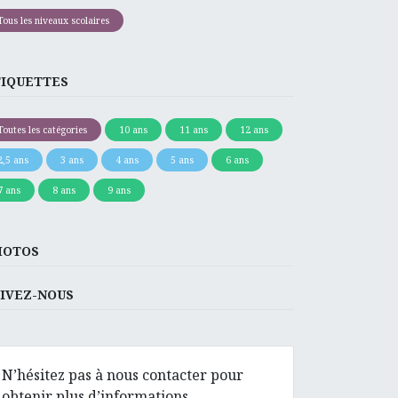
Tous les niveaux scolaires
TIQUETTES
Toutes les catégories
10 ans
11 ans
12 ans
2,5 ans
3 ans
4 ans
5 ans
6 ans
7 ans
8 ans
9 ans
HOTOS
IVEZ-NOUS
N’hésitez pas à nous contacter pour
obtenir plus d’informations