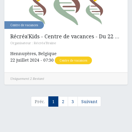
Centre de vacances
Récréa'Kids - Centre de vacances - Du 22 au 26 juillet 2024
Organisateur :
Récréa'Braine
Hennuyères
,
Belgique
22 juillet 2024
-
07:30
Centre de vacances
Uniquement 2 Restant
Préc.
1
2
3
Suivant