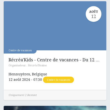
AOÛT
12
Centre de vacances
Récréa'Kids - Centre de vacances - Du 12 au 16 aout 2024
Organisateur :
Récréa'Braine
Hennuyères
,
Belgique
12 août 2024
-
07:30
Centre de vacances
Uniquement 2 Restant