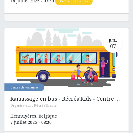
14 juillet 2025
-
07:30
Centre de vacances
JUIL.
07
Centre de vacances
Ramassage en bus - Récréa'Kids - Centre de vacances
Organisateur :
Récréa'Braine
Hennuyères
,
Belgique
7 juillet 2025
-
08:30