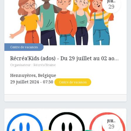
JUIL.
29
Centre de vacances
Récréa'Kids (ados) - Du 29 juillet au 02 aout 2024
Organisateur :
Récréa'Braine
Hennuyères
,
Belgique
29 juillet 2024
-
07:30
Centre de vacances
JUIL.
29