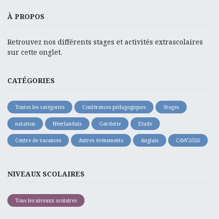
À PROPOS
Retrouvez nos différents stages et activités extrascolaires
sur cette onglet.
CATÉGORIES
Toutes les catégories
Conférences pédagogiques
Stages
natation
Néerlandais
Garderie
Etude
Centre de vacances
Autres événements
Anglais
CdeV2026
NIVEAUX SCOLAIRES
Tous les niveaux scolaires