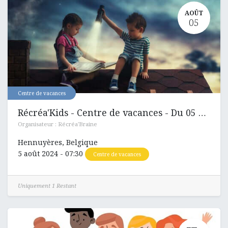
AOÛT
05
Centre de vacances
Récréa'Kids - Centre de vacances - Du 05 au 09 aout 2024
Organisateur :
Récréa'Braine
Hennuyères
,
Belgique
5 août 2024
-
07:30
Centre de vacances
Uniquement 1 Restant