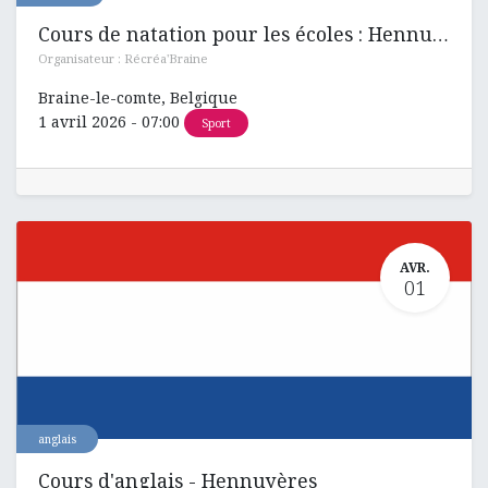
Cours de natation pour les écoles : Hennuyères , Ronquières et Henripont
Organisateur :
Récréa'Braine
Braine-le-comte
,
Belgique
1 avril 2026
-
07:00
Sport
AVR.
01
anglais
Cours d'anglais - Hennuyères