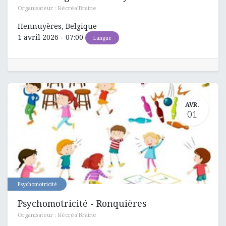
Organisateur :
Récréa'Braine
Hennuyères
,
Belgique
1 avril 2026
-
07:00
Langue
AVR.
01
Psychomotricité
Psychomotricité - Ronquières
Organisateur :
Récréa'Braine