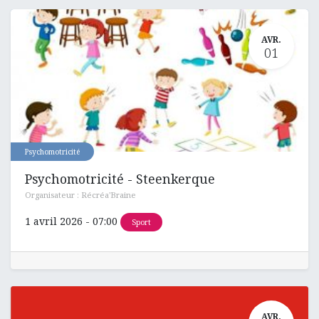
AVR.
01
Psychomotricité
Psychomotricité - Steenkerque
Organisateur :
Récréa'Braine
1 avril 2026
-
07:00
Sport
AVR.