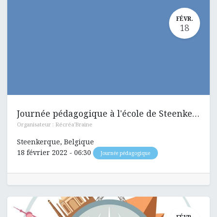
FÉVR.
18
Journée pédagogique à l'école de Steenkerque et Petit-Roeulx
Organisateur :
Récréa'Braine
Steenkerque
,
Belgique
18 février 2022
-
06:30
Journée pédagogique