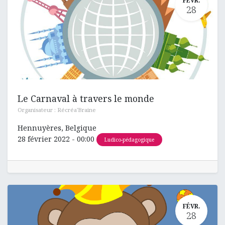
FÉVR.
28
Le Carnaval à travers le monde
Organisateur :
Récréa'Braine
Hennuyères
,
Belgique
28 février 2022
-
00:00
Ludico-pédagogique
FÉVR.
28