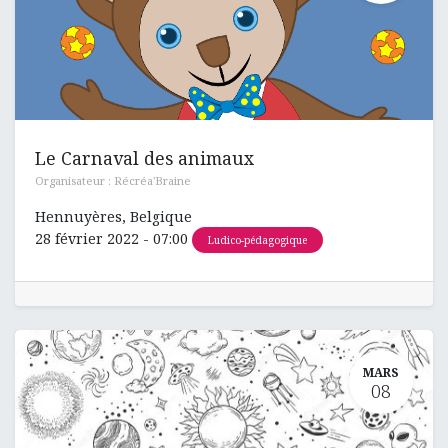
Le Carnaval des animaux
Organisateur :
Récréa'Braine
Hennuyères
,
Belgique
28 février 2022
-
07:00
Ludico-pédagogique
MARS
08