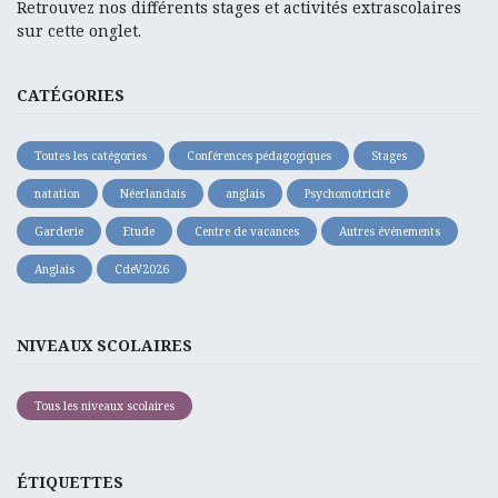
Retrouvez nos différents stages et activités extrascolaires
sur cette onglet.
CATÉGORIES
Toutes les catégories
Conférences pédagogiques
Stages
natation
Néerlandais
anglais
Psychomotricité
Garderie
Etude
Centre de vacances
Autres événements
Anglais
CdeV2026
NIVEAUX SCOLAIRES
Tous les niveaux scolaires
ÉTIQUETTES